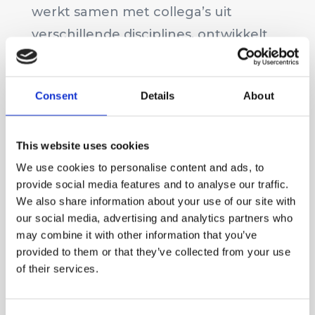
werkt samen met collega’s uit
verschillende disciplines, ontwikkelt
plannen, wisselt kennis uit en spart
over ideeën. Zo leer je niet alleen het
Consent
Details
About
vak, maar ook de organisatie goed
kennen.
This website uses cookies
De werkzaamheden zijn verdeeld
We use cookies to personalise content and ads, to
over de verschillende bedrijven en
provide social media features and to analyse our traffic.
We also share information about your use of our site with
ondergebracht in duidelijke
our social media, advertising and analytics partners who
projecten, met daarnaast altijd ruimte
may combine it with other information that you’ve
voor ad-hoc werkzaamheden.
provided to them or that they’ve collected from your use
of their services.