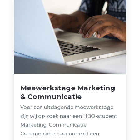
Meewerkstage Marketing
& Communicatie
door
Venture Group
|
jul 3, 2026
Voor een uitdagende meewerkstage
zijn wij op zoek naar een HBO-student
Marketing, Communicatie,
Commerciële Economie of een