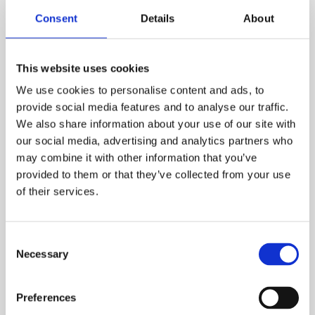
Consent
Details
About
OPEN
SOLLICITATIE
This website uses cookies
We use cookies to personalise content and ads, to
provide social media features and to analyse our traffic.
Wil je werken voor een familie van
We also share information about your use of our site with
bedrijven, maar staat jouw
our social media, advertising and analytics partners who
gewenste functie niet tussen onze
may combine it with other information that you’ve
vacatures?
provided to them or that they’ve collected from your use
Een open sollicitatie mag altijd. We
of their services.
zijn altijd op zoek naar
getalenteerde en enthousiaste
mensen die ons team willen
Consent
versterken. Laat ons weten wie je
Necessary
Selection
bent, wat je kunt en waar je naar op
zoek bent.
Preferences
We bekijken graag of er