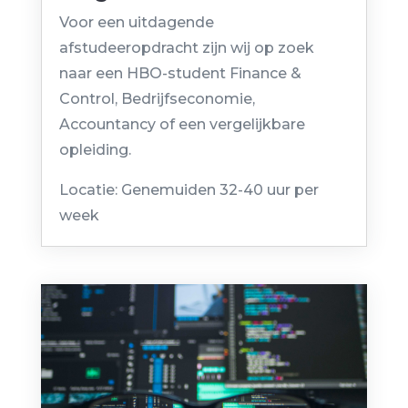
door
Venture Group
|
jun 30, 2026
Voor een uitdagende
afstudeeropdracht zijn wij op zoek
naar een HBO-student Finance &
Control, Bedrijfseconomie,
Accountancy of een vergelijkbare
opleiding.
Locatie: Genemuiden 32-40 uur per
week