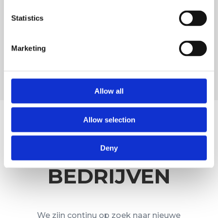
mogelijkheden zijn binnen ons
team.
Statistics
Bekijk ook eens de vacatures voor
onze andere bedrijven.
Marketing
OPEN SOLLICITATIE
Allow all
WERKEN BIJ
Allow selection
EEN VAN ONZE
Deny
BEDRIJVEN
We zijn continu op zoek naar nieuwe