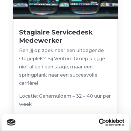
Stagiaire Servicedesk
Medewerker
door
Venture Group
|
dec 18, 2024
Ben jij op zoek naar een uitdagende
stageplek? Bij Venture Groep krijg je
niet alleen een stage, maar een
springplank naar een succesvolle
carrière!
Locatie: Genemuidem – 32 – 40 uur per
week